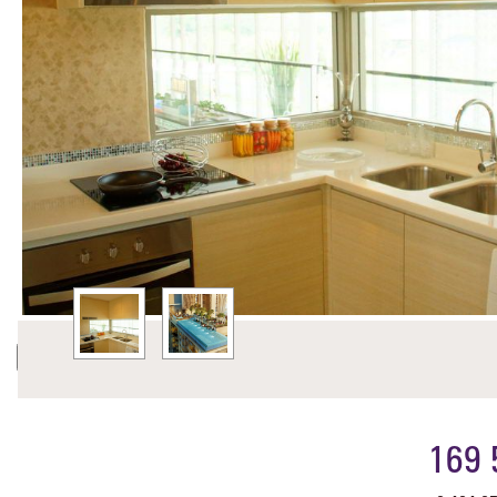
Previous
Nex
169 