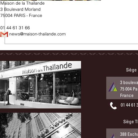
Maison de la Thaïlande
3 Boulevard Morland
75004 PARIS - France
01 44 61 31 66
news@maison-thailande.com
Siège
3 boulev
75 004 Pa
France
01 44 61 
Siège T
388 Exch