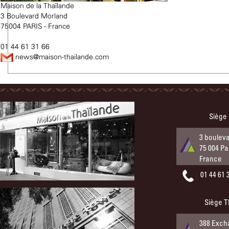
Maison de la Thaïlande
3 Boulevard Morland
75004 PARIS - France
01 44 61 31 66
news@maison-thailande.com
Siège
3 boulev
75 004 Pa
France
01 44 61 
Siège T
388 Exch