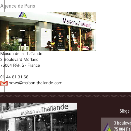
Agence de Paris
Maison de la Thaïlande
3 Boulevard Morland
75004 PARIS - France
01 44 61 31 66
news@maison-thailande.com
Siège
3 boulev
75 004 Pa