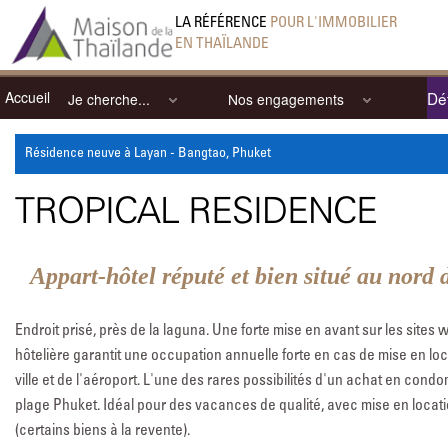
LA RÉFÉRENCE
POUR L'IMMOBILIER
EN THAÏLANDE
Accueil
Dét
Je cherche...
Nos engagements
Résidence neuve à Layan - Bangtao, Phuket
TROPICAL RESIDENCE
Appart-hôtel réputé et bien situé au nord d
Endroit prisé, près de la laguna. Une forte mise en avant sur les sites
hôtelière garantit une occupation annuelle forte en cas de mise en lo
ville et de l'aéroport. L'une des rares possibilités d'un achat en con
plage Phuket. Idéal pour des vacances de qualité, avec mise en locati
(certains biens à la revente).