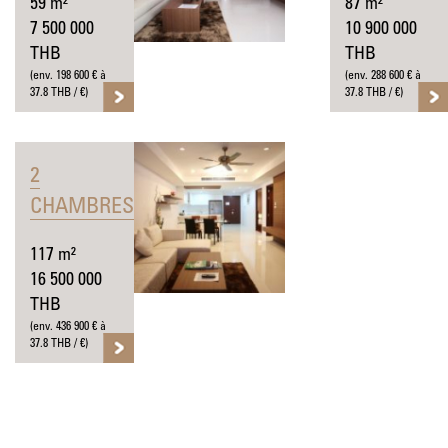
59 m²
87 m²
7 500 000
10 900 000
THB
THB
(env. 198 600 € à
(env. 288 600 € à
37.8 THB / €)
37.8 THB / €)
2
CHAMBRES
117 m²
16 500 000
THB
(env. 436 900 € à
37.8 THB / €)