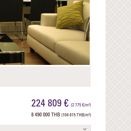
Next
224 809 €
(2 775 €/m²)
8 490 000 THB
(104 815 THB/m²)