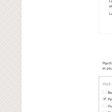
L
s
L
Planif
et pe
VILLE :
Ba
Pa
Hu