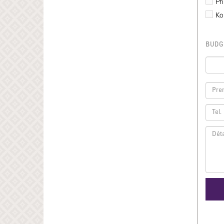
Ph
Ko
BUDGET