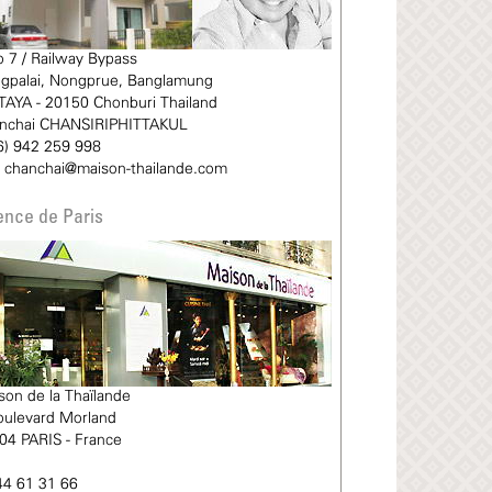
 7 / Railway Bypass
gpalai, Nongprue, Banglamung
TAYA - 20150 Chonburi Thailand
nchai CHANSIRIPHITTAKUL
6) 942 259 998
chanchai@maison-thailande.com
nce de Paris
son de la Thaïlande
oulevard Morland
04 PARIS - France
44 61 31 66