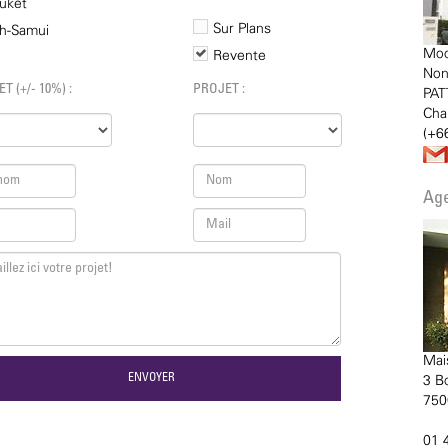
uket
Sur Plans
h-Samui
Moo
Revente
Non
 (+/- 10%) :
PROJET :
PAT
Cha
(+6
Age
Mai
3 B
750
01 