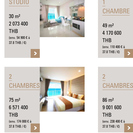
STUDIO
1
CHAMBRE
30 m²
2 073 400
49 m²
THB
4 170 600
(env. 54 900 € à
THB
37.8 THB / €)
(env. 110 400 € à
37.8 THB / €)
2
2
CHAMBRES
CHAMBRE
75 m²
86 m²
6 571 400
9 001 600
THB
THB
(env. 174 000 € à
(env. 238 400 € à
37.8 THB / €)
37.8 THB / €)