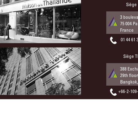
Siège
3 boulev
75 004 Pa
France
01 44 61 
Siège T
388 Exch
29th floo
Bangkok,
+66-2-109