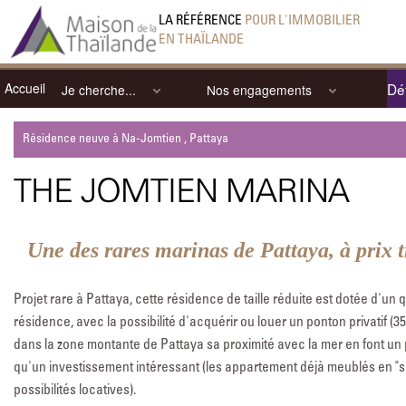
LA RÉFÉRENCE
POUR L'IMMOBILIER
EN THAÏLANDE
Accueil
Dét
Je cherche...
Nos engagements
Résidence neuve à Na-Jomtien , Pattaya
THE JOMTIEN MARINA
Une des rares marinas de Pattaya, à prix t
Projet rare à Pattaya, cette résidence de taille réduite est dotée d'un
résidence, avec la possibilité d'acquérir ou louer un ponton privatif (
dans la zone montante de Pattaya sa proximité avec la mer en font un 
qu'un investissement intéressant (les appartement déjà meublés en "
possibilités locatives).