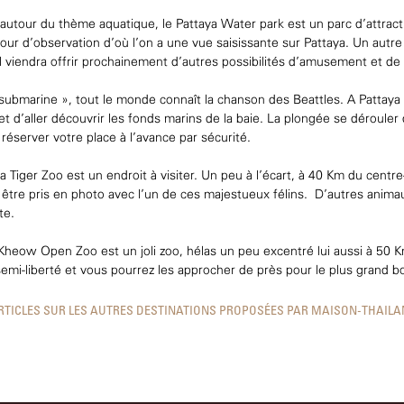
autour du thème aquatique, le Pattaya Water park est un parc d’attrac
ur d’observation d’où l’on a une vue saisissante sur Pattaya. Un autre
il viendra offrir prochainement d’autres possibilités d’amusement et de 
submarine », tout le monde connaît la chanson des Beattles. A Pattaya 
t d’aller découvrir les fonds marins de la baie. La plongée se dérouler 
réserver votre place à l’avance par sécurité.
a Tiger Zoo est un endroit à visiter. Un peu à l’écart, à 40 Km du centre
 être pris en photo avec l’un de ces majestueux félins. D’autres animau
te.
Kheow Open Zoo est un joli zoo, hélas un peu excentré lui aussi à 50 
emi-liberté et vous pourrez les approcher de près pour le plus grand b
ARTICLES SUR LES AUTRES DESTINATIONS PROPOSÉES PAR MAISON-THAILA