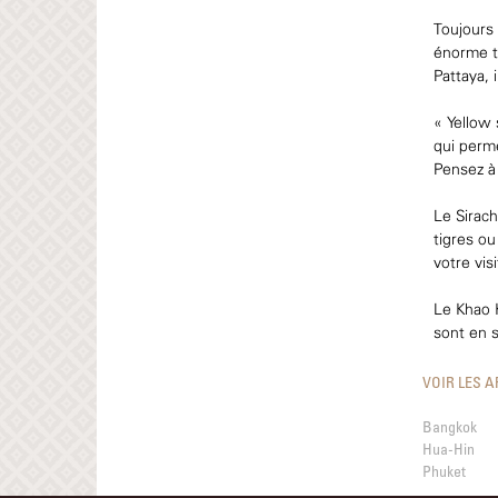
Toujours 
énorme to
Pattaya, 
« Yellow 
qui perme
Pensez à 
Le Sirach
tigres ou
votre visi
Le Khao 
sont en s
VOIR LES 
Bangkok
Hua-Hin
Phuket