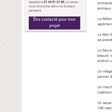
Appelez le
01 44 61 31 66
, ou venez
enchanteu
nous rencontrer dans nos bureaux
animaux 
parisiens.
Être contacté pour mon
Le Millio
agrément
projet
Le Mini S
se prend
Le Sanctu
beauté. I
endroit u
Un villag
permet d’
Un marché
tradition
Un aquari
100 mètr