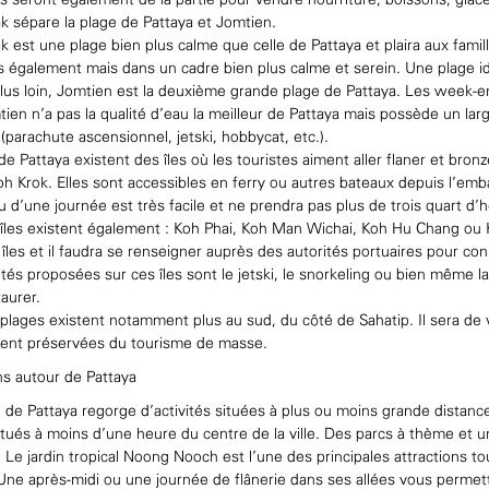
 seront également de la partie pour vendre nourriture, boissons, glace
 sépare la plage de Pattaya et Jomtien.
 est une plage bien plus calme que celle de Pattaya et plaira aux famil
 également mais dans un cadre bien plus calme et serein. Une plage id
us loin, Jomtien est la deuxième grande plage de Pattaya. Les week-en
ien n’a pas la qualité d’eau la meilleur de Pattaya mais possède un larg
(parachute ascensionnel, jetski, hobbycat, etc.).
de Pattaya existent des îles où les touristes aiment aller flaner et br
h Krok. Elles sont accessibles en ferry ou autres bateaux depuis l’em
 d’une journée est très facile et ne prendra pas plus de trois quart d
îles existent également : Koh Phai, Koh Man Wichai, Koh Hu Chang ou K
 îles et il faudra se renseigner auprès des autorités portuaires pour co
ités proposées sur ces îles sont le jetski, le snorkeling ou bien même
aurer.
plages existent notamment plus au sud, du côté de Sahatip. Il sera de v
ment préservées du tourisme de masse.
ns autour de Pattaya
 de Pattaya regorge d’activités situées à plus ou moins grande distance 
itués à moins d’une heure du centre de la ville. Des parcs à thème et un 
e. Le jardin tropical Noong Nooch est l’une des principales attractions t
 Une après-midi ou une journée de flânerie dans ses allées vous perm