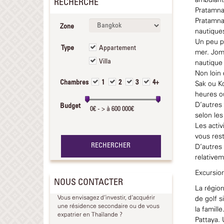
ambulants
RECHERCHE
Pratamnak
Pratamnak
Zone
nautiques
Un peu pl
Type
Appartement
mer. Jomt
Villa
nautique 
Non loin 
Chambres
1
2
3
4+
Sak ou Ko
heures ou
D’autres 
Budget
selon les
Les activ
vous rest
D’autres 
relative
Excursio
NOUS CONTACTER
La région
Vous envisagez d'investir, d'acquérir
de golf s
une résidence secondaire ou de vous
la famill
expatrier en Thaïlande ?
Pattaya.