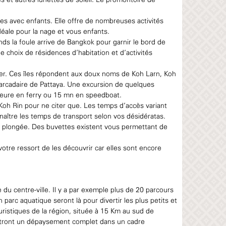
s et autres lunettes de soleil. Le promontoire de
les avec enfants. Elle offre de nombreuses activités
éale pour la nage et vous enfants.
ds la foule arrive de Bangkok pour garnir le bord de
e choix de résidences d’habitation et d’activités
onzer. Ces îles répondent aux doux noms de Koh Larn, Koh
barcadaire de Pattaya. Une excursion de quelques
’heure en ferry ou 15 mn en speedboat.
oh Rin pour ne citer que. Les temps d’accès variant
nnaître les temps de transport selon vos désidératas.
 la plongée. Des buvettes existent vous permettant de
otre ressort de les découvrir car elles sont encore
du centre-ville. Il y a par exemple plus de 20 parcours
parc aquatique seront là pour divertir les plus petits et
ouristiques de la région, située à 15 Km au sud de
ettront un dépaysement complet dans un cadre