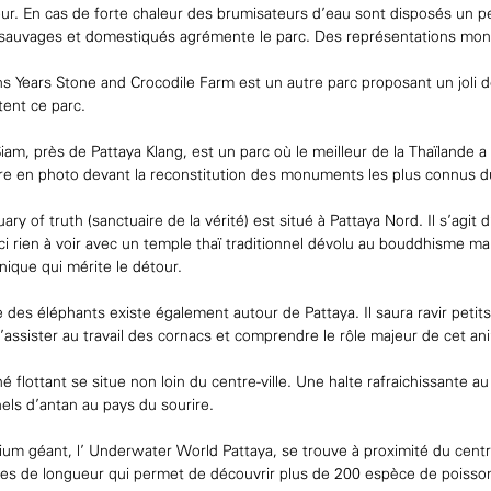
r. En cas de forte chaleur des brumisateurs d’eau sont disposés un peu
sauvages et domestiqués agrémente le parc. Des représentations montra
ns Years Stone and Crocodile Farm est un autre parc proposant un joli d
ent ce parc.
iam, près de Pattaya Klang, est un parc où le meilleur de la Thaïlande
re en photo devant la reconstitution des monuments les plus connus d
ary of truth (sanctuaire de la vérité) est situé à Pattaya Nord. Il s’agit
ci rien à voir avec un temple thaï traditionnel dévolu au bouddhisme ma
nique qui mérite le détour.
e des éléphants existe également autour de Pattaya. Il saura ravir petit
assister au travail des cornacs et comprendre le rôle majeur de cet an
 flottant se situe non loin du centre-ville. Une halte rafraichissante 
nels d’antan au pays du sourire.
um géant, l’ Underwater World Pattaya, se trouve à proximité du centre
es de longueur qui permet de découvrir plus de 200 espèce de poisso